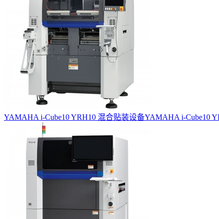
YAMAHA i-Cube10 YRH10 混合贴装设备
YAMAHA i-Cube10 YRH