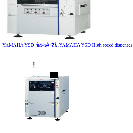
YAMAHA YSD 高速点胶机
YAMAHA YSD High speed dispenser