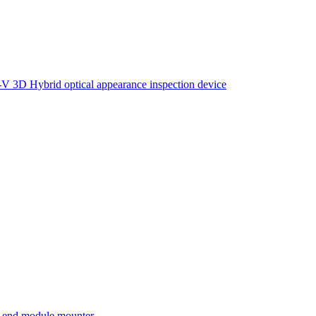
D Hybrid optical appearance inspection device
nd module mounter